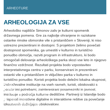
ARHEOTURE
ARHEOLOGIJA ZA VSE
Arheološko najdišče Simonov zaliv je kulturni spomenik
državnega pomena. Gre za najbolje ohranjene in raziskane
ostanke rimske obmorske vile s pristaniščem v Sloveniji, ki niso
ustrezno prezentirani in dostopni. S projektom želimo povečati
dostopnost spomenika, ga umestiti v kulturno in turistično
ponudbo območja, razviti program in infrastrukturo, ki bodo
omogočali delovanje arheološkega parka skozi vse leto in njegovo
finančno vzdržnost. Rezultati projekta bodo vzpostavitev
interpretativnega centra v parku, konservirani in prezentirani
ostanki vile s pristaniščem in vključitev parka v kulturno in
turistično ponudbo. Koristi projekta bodo deležni lokalna skupnost,
izobraževalne institucije na vseh ravneh, turisti, obiskovalci s
posebnimi potrebami, zainteresirani posamezniki in javnost,
Projekt "AS - arheologija za vse. Oživljanje arheološkega parka Simonov zaliv" se
institucije s področja kulturne dediščine. Partnerji iz Islandije bodo
financira iz EEA sklada.
prispevali inovativne digitalne in interaktivne rešitve za povečanje
izkustvenih doživljajev obiskovalcev.